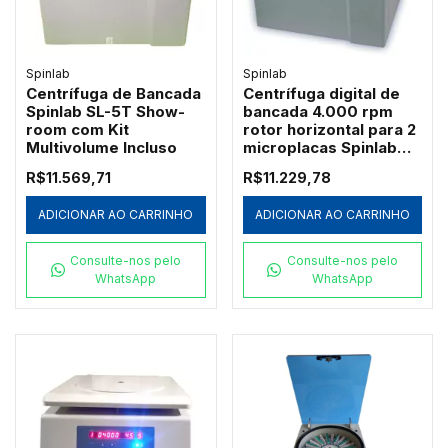
L500
Spinlab
Spinlab
Centrífuga de Bancada
Centrífuga digital de
Spinlab SL-5T Show-
bancada 4.000 rpm
room com Kit
rotor horizontal para 2
Multivolume Incluso
microplacas Spinlab
SL-5M
R$11.569,71
R$11.229,78
ADICIONAR AO CARRINHO
ADICIONAR AO CARRINHO
Consulte-nos pelo
Consulte-nos pelo
WhatsApp
WhatsApp