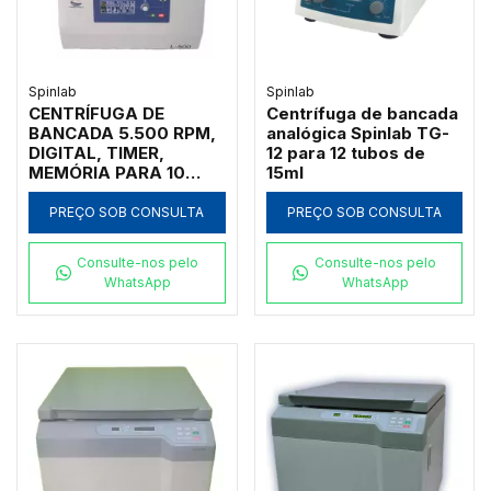
16X15ML, 8X15ML
(CÔNICO),
4X15ML/2X50ML -
MODELO L450
Spinlab
Spinlab
CENTRÍFUGA DE
Centrífuga de bancada
BANCADA 5.500 RPM,
analógica Spinlab TG-
DIGITAL, TIMER,
12 para 12 tubos de
MEMÓRIA PARA 10
15ml
PROGRAMAS,
OPCIONALMENTE
PREÇO SOB CONSULTA
PREÇO SOB CONSULTA
PODERÁ VIR EQUIPADA
COM ROTORES
Consulte-nos pelo
Consulte-nos pelo
HORIZONTAIS SEM
WhatsApp
WhatsApp
TAMPA, COM
CAPACIDADES PARA 4
X 250ML, 8 X 100ML, 8
X 50ML, 4 X 100ML, 4
X 50ML, 32 X15ML, 48
X 5ML (VÁCUO), 48 X
7ML (VÁCUO), 64 X
5ML (VÁCUO), 64 X
7ML (VÁCUO), 8
MICROPLACAS DE 96
POÇOS - MODELO