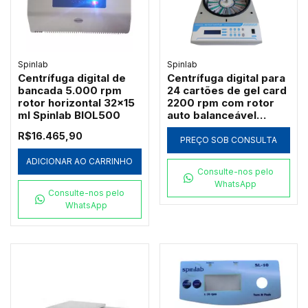
Spinlab
Spinlab
Centrífuga digital de
Centrífuga digital para
bancada 5.000 rpm
24 cartões de gel card
rotor horizontal 32x15
2200 rpm com rotor
ml Spinlab BIOL500
auto balanceável
Spinlab BMC-1000-24
R$16.465,90
PREÇO SOB CONSULTA
ADICIONAR AO CARRINHO
Consulte-nos pelo
WhatsApp
Consulte-nos pelo
WhatsApp