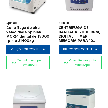
100ML, 4
MICROPLACAS 96
MICROPLACAS 48
POÇOS - MODELO TH-
POÇOS - MODELO
21R
H1650R
Spinlab
Spinlab
Centrífuga de alta
CENTRÍFUGA DE
velocidade Spinlab
BANCADA 5.000 RPM,
MC-24 digital de 15000
DIGITAL, TIMER,
rpm e 21400xg
MEMÓRIA PARA 10
PROGRAMAS,
OPCIONALMENTE
PREÇO SOB CONSULTA
PREÇO SOB CONSULTA
PODERÁ VIR EQUIPADA
COM ROTORES
Consulte-nos pelo
Consulte-nos pelo
ÂNGULO FIXO COM
WhatsApp
WhatsApp
TAMPA, COM
CAPACIDADE PARA 12
X 5/7ML, 24X5/7ML,
12X10ML, 24X10ML,
12X15ML, 12X20ML,
6X50ML, 24X15ML
(CÔNICO) OU
HORIZONTAIS COM
CAPACIDADE PARA
4X50ML, 8X15ML,