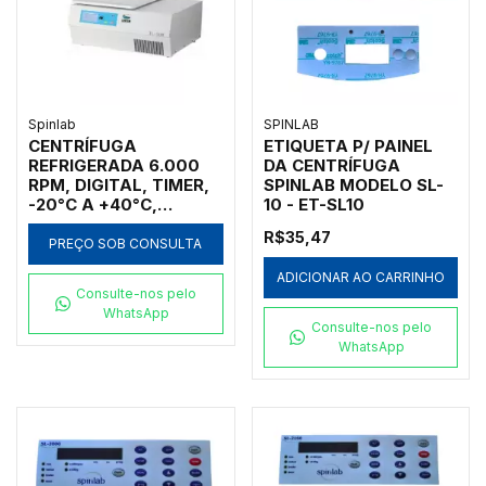
Spinlab
SPINLAB
CENTRÍFUGA
ETIQUETA P/ PAINEL
REFRIGERADA 6.000
DA CENTRÍFUGA
RPM, DIGITAL, TIMER,
SPINLAB MODELO SL-
-20°C A +40°C,
10 - ET-SL10
OPCIONALMENTE
R$35,47
PODERÁ VIR EQUIPADA
PREÇO SOB CONSULTA
COM ROTORES
ADICIONAR AO CARRINHO
HORIZONTAIS SEM
Consulte-nos pelo
TAMPA, COM
WhatsApp
CAPACIDADE PARA
Consulte-nos pelo
12X15ML, 4X500ML,
WhatsApp
4X250ML, 8X100ML,
32X15ML, 8X50ML,
72X5/7ML, 16X50ML
OU 8 MICROPLACAS -
MODELO TL-50R