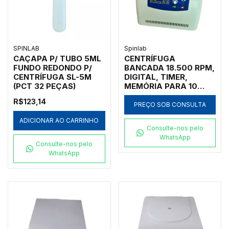
SPINLAB
Spinlab
CAÇAPA P/ TUBO 5ML
CENTRÍFUGA
FUNDO REDONDO P/
BANCADA 18.500 RPM,
CENTRÍFUGA SL-5M
DIGITAL, TIMER,
(PCT 32 PEÇAS)
MEMÓRIA PARA 10
PROGRAMAS,
R$123,14
OPCIONALMENTE
PREÇO SOB CONSULTA
PODERÁ VIR EQUIPADA
ADICIONAR AO CARRINHO
COM ROTORES DE
Consulte-nos pelo
ÂNGULO FIXO OU
WhatsApp
HORIZONTAIS PARA 48
Consulte-nos pelo
X 0,5ML, 48 X 1,5ML,
WhatsApp
24 X 1,5ML, 36 X 1,5ML,
20 X 5ML, 24 X 10ML, 6
X 50ML, 8 X 15ML, 4 X
100ML, 32 X 0,2ML, 4
MICROPLACAS DE 48
POÇOS - MODELO
H1650