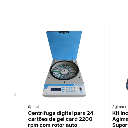
Agimaxx
Bioneer
Agitador magnético digital
Siste
 UCS-
para cultura de células SP-
BioVa
aixa
200-1 - Agimaxx
DNA e