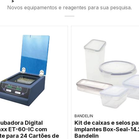
Novos equipamentos e reagentes para sua pesquisa.
Inesarex
ma de manifold a vácuo
Titulador Karl Fischer
c 96 para extração de
Coulométrico Inesarex
 RNA - Bioneer
20V para Traços de U