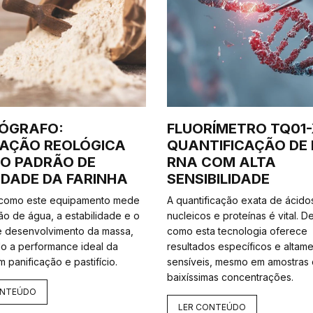
NÓGRAFO:
FLUORÍMETRO TQ01-
IAÇÃO REOLÓGICA
QUANTIFICAÇÃO DE 
 O PADRÃO DE
RNA COM ALTA
DADE DA FARINHA
SENSIBILIDADE
 como este equipamento mede
A quantificação exata de ácido
ão de água, a estabilidade e o
nucleicos e proteínas é vital. 
 desenvolvimento da massa,
como esta tecnologia oferece
do a performance ideal da
resultados específicos e altam
m panificação e pastifício.
sensíveis, mesmo em amostras
baixíssimas concentrações.
ONTEÚDO
LER CONTEÚDO