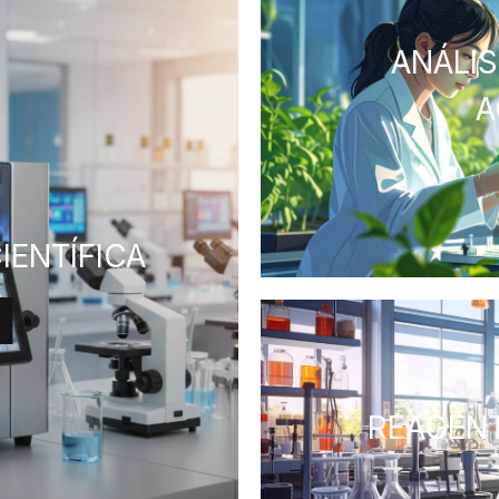
ANÁLI
A
IENTÍFICA
REAGENT