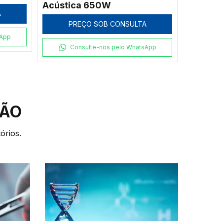
Câmera
A
PREÇO SOB CONSULTA
20PA
P
sApp
Consulte-nos pelo WhatsApp
C
ÇÃO
órios.