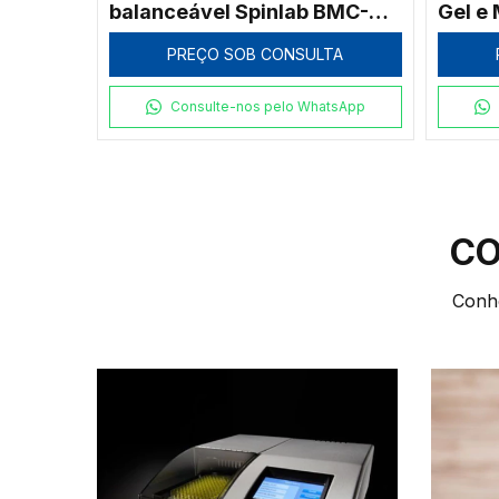
PREÇO SOB CONSULTA
TA
Consulte-nos pelo WhatsApp
tsApp
CO
Conhe