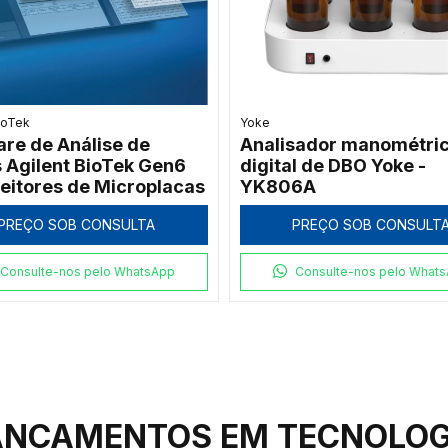
urmat
Vilber Lourmat
iluminador LED Azul
Transiluminador UV Vil
r Lourmat ECX-
Lourmat ECX-15.M 312
yLight 470 nm 20x20
15x15 cm
PREÇO SOB CONSULT
PREÇO SOB CONSULTA
Consulte-nos pelo What
Consulte-nos pelo WhatsApp
ANÇAMENTOS EM TECNOLOG